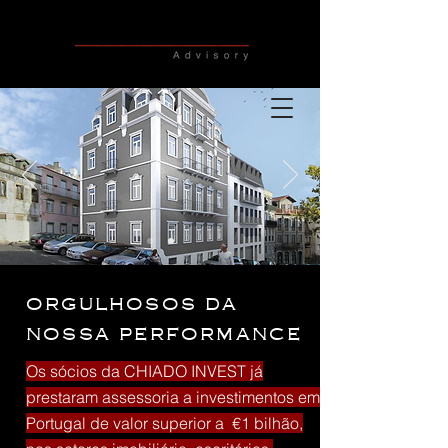
orgulhosos da
nossa performance
Os sócios da CHIADO INVEST já
prestaram assessoria a investimentos em
Portugal de valor superior a €1 bilhão,